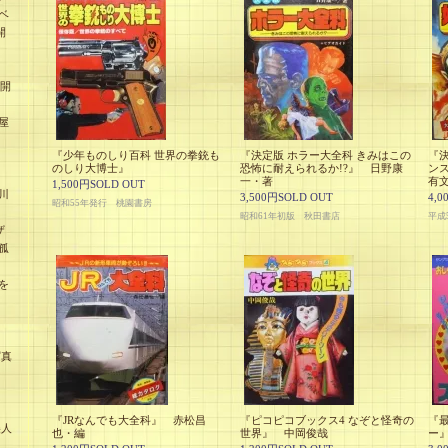
ベ
開
未開
屋
『少年ものしり百科 世界の拳銃も
『決定版 ホラー大全科 きみはこの
『決
のしり大博士』
恐怖に耐えられるか!?』 日野康
ン
一・著
有
1,500円SOLD OUT
川
3,500円SOLD OUT
4,0
昭和55年発行 桃園書房
昭和61年初版 秋田書店
平成
ザ
孤
を
』
写真
『JRなんでも大全科』 赤松昌
『ピコピコブックス4 なぞと怪奇の
『
美人
也・編
世界』 中岡俊哉
ー