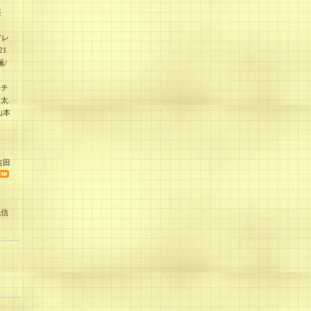
亜
アレ
21
薫/
ッチ
太.
山本
吉田
紀信