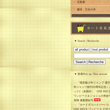
・ 児童書
・ 趣味・文化の本
▼ Search / Recherche
▼ 新着Pick up -New arrival-
・
『復刻版少年ジャンプ 週
年ジャンプ創刊50周年記念』
ック2（未開封） ONE PIEC
ワンピース＆ジョジョの奇妙
冒険 連載開始号
・
『カードダスハイパーバト
ONE PIECE ワンピース 公式