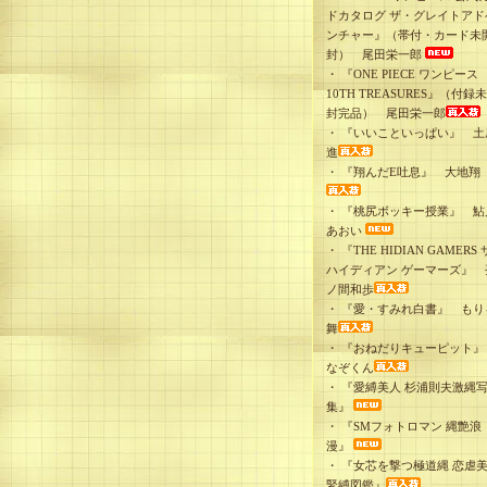
ドカタログ ザ・グレイトアド
ンチャー』（帯付・カード未
封） 尾田栄一郎
・
『ONE PIECE ワンピース
10TH TREASURES』（付録
封完品） 尾田栄一郎
・
『いいこといっぱい』 土
進
・
『翔んだE吐息』 大地翔
・
『桃尻ボッキー授業』 鮎
あおい
・
『THE HIDIAN GAMERS 
ハイディアン ゲーマーズ』 
ノ間和歩
・
『愛・すみれ白書』 もり
舞
・
『おねだりキューピット
なぞくん
・
『愛縛美人 杉浦則夫激縄
集』
・
『SMフォトロマン 縄艶浪
漫』
・
『女芯を撃つ極道縄 恋虐
緊縛図鑑』