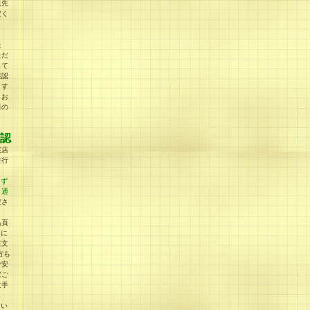
送先
定く
た
ただ
して
確認
ます
うお
日の
認
実店
並行
らず
、通
ださ
品頁
」に
注文
方も
ご安
ばご
文手
し
てい