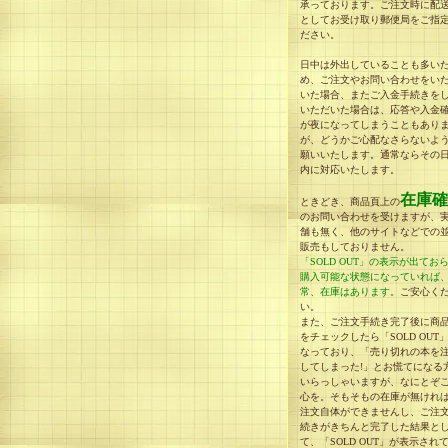
承っております。ご注文時に配
としてお受け取り郵便局をご指
ださい。
日中は外出していることも多い
め、ご注文やお問い合わせをい
いた場合、またご入金手続きを
いただいた場合は、応答や入金
が夜になってしまうこともあり
が、どうかご心配なさらないよ
願いいたします。通常ならその
内に対応いたします。
在庫確
ときどき、商品頁上の
のお問い合わせを受けますが、
舗も無く、他のサイトなどでの
販売もしておりません。
「SOLD OUT」の表示が出てお
購入可能な状態になっていれば
常、在庫はあります。
ご安心く
い。
また、ご注文手続き完了後に商
をチェックしたら「SOLD OUT
なっており、「売り切れの本を
してしまった!」とお慌てになる
いらっしゃいますが、なにとぞ
心を。そもそもの在庫が無けれ
注文自体ができませんし、ご注
続きがきちんと完了した結果と
て、「SOLD OUT」が表示され