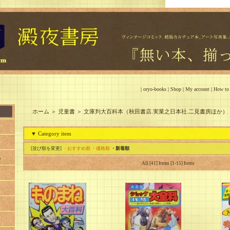
|
oryo-books
|
Shop
|
My account
|
How to
ホーム
＞
児童書
＞
文庫判大百科本（秋田書店.実業之日本社.二見書房ほか）
▼ Category item
[並び順を変更]
・おすすめ順
・価格順
・新着順
A
All [41] Items [1-15] Items