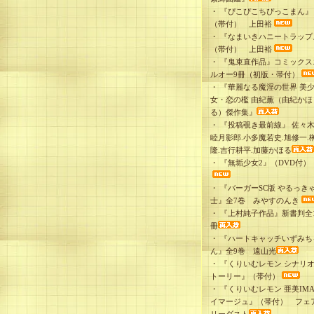
・
『ぴこぴこちぴっこまん』
（帯付） 上田裕
・
『なまいきハニートラップ
（帯付） 上田裕
・
『鬼束直作品』コミックス
ルオー9冊（初版・帯付）
・
『華麗なる魔淫の世界 美
女・恋の檻 由紀薫（由紀かほ
る）傑作集』
・
『投稿覗き最前線』 佐々木
睦月影郎.小多魔若史.旭修一.
隆.吉行耕平.加藤かほる
・
『無垢少女2』（DVD付）
・
『バーガーSC版 やるっき
士』全7巻 みやすのんき
・
『上村純子作品』新書判全1
冊
・
『ハートキャッチいずみち
ん』全9巻 遠山光
・
『くりいむレモン シナリ
トーリー』（帯付）
・
『くりいむレモン 亜美IMA
イマージュ』（帯付） フェ