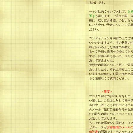
るわけです。
一ヶ月以内くらいであれば、
お
置き
も承ります。ご注文の際、
欄に「取り置き希望」の旨、な
にご入金のご予定についてご記
ださい。
コンディションを納得の上でご
いただけますよう、本の状態の
感が伝わるような画像の掲載と
るべく詳細な説明を心掛けてお
すが、技術不足もあって、充分
決して言えません。
状態や内容等について更にご質
ありましたら、本頁上部右上に
います"Contact"のお問い合わせ
らご遠慮なくご質問ください。
＜重要＞
ブログで留守のお知らせをして
い限りは、ご注文に対して基本
当日中、遅くとも翌日中には手
のメール（銀行口座番号等を記
たお取引内容についてのメール
お送りしております。
もしそれが届かない場合は、ほ
どのケースが
お客様側のメール
信設定
の問題です（当方からは