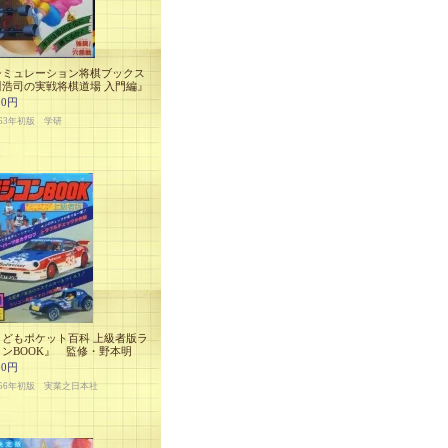
シミュレーション将棋ブックス
川浩司の実戦将棋道場 入門編』
00円
63年初版 学研
こどもポケット百科 上級者版ラ
ンBOOK』 監修・野本明
00円
56年初版 実業之日本社