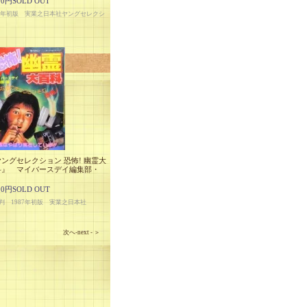
00円SOLD OUT
94年初版 実業之日本社ヤングセレクシ
ングセレクション 恐怖! 幽霊大
科』 マイバースデイ編集部・
00円SOLD OUT
判 1987年初版 実業之日本社
次へ-next - ＞