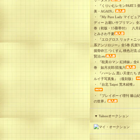
リーダスト
・
『くりいむレモンPART.5 
美・AGAIN』
・
『My Pure Lady マイピュ
ディー お願いサプリマン』全
巻（初版・15冊帯付） 八月
とみさわ千夏
・
『エログロス リョナ＋ニ
系アンソロジー』全5巻 氏賀Y
掘骨砕三.つくすん.桃色卍流.
賢治.etc
・
『耽美ロマン 紅姉妹』全4
巻 如月次郎/団鬼六
・
『ハーレム 黒い天使たち 
ルイ子写真集』（復刻版）
・
『台北 Taipei 荒木経惟』
・
『プレイボーイ増刊 篠山
の世界』
▼ Yahooオークション