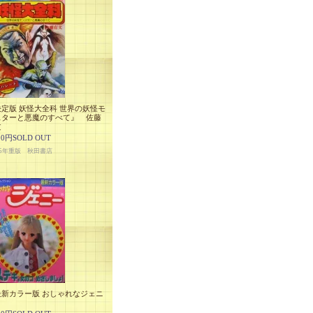
定版 妖怪大全科 世界の妖怪モ
スターと悪魔のすべて』 佐藤
文
00円SOLD OUT
5年重版 秋田書店
最新カラー版 おしゃれなジェニ
』