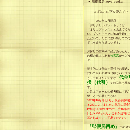
▼ 澱夜書房::oryo-books::
まずはこの下を読んでネ
2007年12月開店
「おりよしょぼう」もしくは
「オリョブックス」と覚えてく
い。ブックマークに追加登録し
ただいて、たまに思い出しての
てもらえたら嬉しいです。
お探しの作家や作品があったら
の欄の真上にある
検索窓
からど
ぞ。
基本的には代金＋送料をお振込
だいてからの発送（ゆうパックo
代金
うメールほか）ですが、
換（代引）
での発送も承
す。
ご注文フォームの備考欄に「代
望」とご記載ください。
2023年10月1日より、代引手数料
￥290になりました。
代引の送金
数料は￥203ですので、手数料の
計は
￥493
となり、
これが送料に
算されます。
ご了承ください。
『郵便局留め』
での発