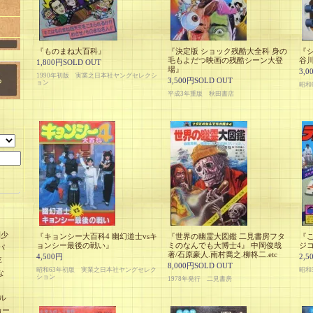
『ものまね大百科』
『決定版 ショック残酷大全科 身の
『
毛もよだつ映画の残酷シーン大登
谷
1,800円SOLD OUT
場』
3,0
1990年初版 実業之日本社ヤングセレクシ
3,500円SOLD OUT
ョン
昭和
平成3年重版 秋田書店
刊少
『キョンシー大百科4 幽幻道士vsキ
『世界の幽霊大図鑑 二見書房フタ
『
ョンシー最後の戦い』
ミのなんでも大博士4』 中岡俊哉
ジコ
パ
著/石原豪人.南村喬之.柳柊二.etc
4,500円
2,5
E
8,000円SOLD OUT
昭和63年初版 実業之日本社ヤングセレク
昭和
な
ション
1978年発行 二見書房
ル
カー