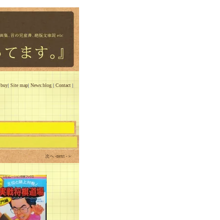
 buy
|
Site map
|
News:blog
|
Contact
|
次へ -next -＞