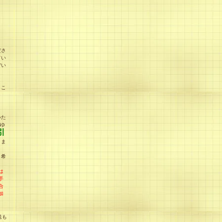
ださ
てい
ぞい
、こ
う
いた
rゆ
引
りま
引希
は
手
合
加
送も