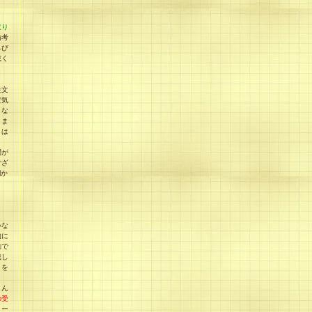
取り
備考
らび
載く
注文
空気
、な
りま
とは
問が
ござ
欄か
いな
的に
動で
載し
）を
とん
の受
メー