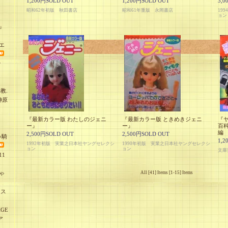
1,200円SOLD OUT
1,200円SOLD OUT
3,0
昭和62年初版 秋田書店
昭和61年重版 永岡書店
19
ョン
』
エ
少
教.
榊原
『最新カラー版 わたしのジェニ
『最新カラー版 ときめきジェニ
『ヤ
ー』
ー』
百
編
2,500円SOLD OUT
2,500円SOLD OUT
ゃ騎
1,2
1992年初版 実業之日本社ヤングセレクシ
1990年初版 実業之日本社ヤングセレクシ
ョン
ョン
文庫
1
ゃ
All [41] Items [1-15] Items
オス
GE
ア