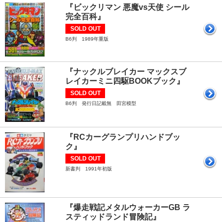
『ビックリマン 悪魔vs天使 シール
完全百科』
SOLD OUT
B6判 1989年重版
『ナックルブレイカー マックスブ
レイカーミニ四駆BOOKブック』
SOLD OUT
B6判 発行日記載無 田宮模型
『RCカーグランプリハンドブッ
ク』
SOLD OUT
新書判 1991年初版
『爆走戦記メタルウォーカーGB ラ
スティッドランド冒険記』