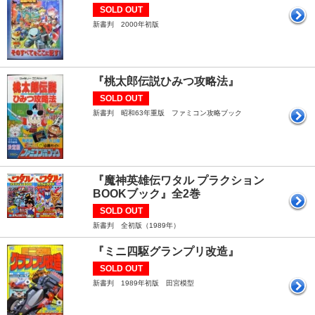
SOLD OUT
新書判 2000年初版
『桃太郎伝説ひみつ攻略法』
SOLD OUT
新書判 昭和63年重版 ファミコン攻略ブック
『魔神英雄伝ワタル プラクション
BOOKブック』全2巻
SOLD OUT
新書判 全初版（1989年）
『ミニ四駆グランプリ改造』
SOLD OUT
新書判 1989年初版 田宮模型