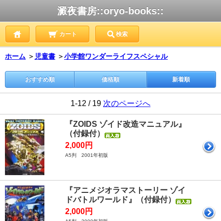
澱夜書房::oryo-books::
カート
検索
ホーム
＞
児童書
＞
小学館ワンダーライフスペシャル
おすすめ順
価格順
新着順
1-12 / 19
次のページへ
『ZOIDS ゾイド改造マニュアル』
（付録付）
2,000円
A5判 2001年初版
『アニメジオラマストーリー ゾイ
ドバトルワールド』（付録付）
2,000円