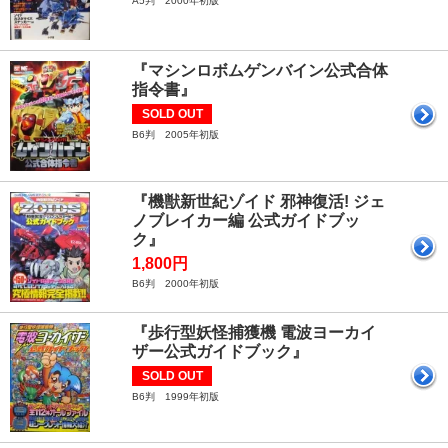
A5判 2000年初版
『マシンロボムゲンバイン公式合体
指令書』
SOLD OUT
B6判 2005年初版
『機獣新世紀ゾイド 邪神復活! ジェ
ノブレイカー編 公式ガイドブッ
ク』
1,800円
B6判 2000年初版
『歩行型妖怪捕獲機 電波ヨーカイ
ザー公式ガイドブック』
SOLD OUT
B6判 1999年初版