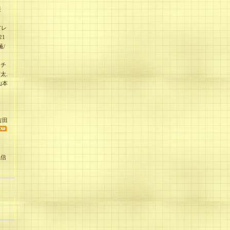
亜
アレ
21
薫/
ッチ
太.
山本
吉田
紀信