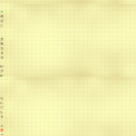
取り
備考
らび
載く
注文
空気
、な
りま
とは
問が
ござ
欄か
いな
的に
動で
載し
）を
とん
の受
メー