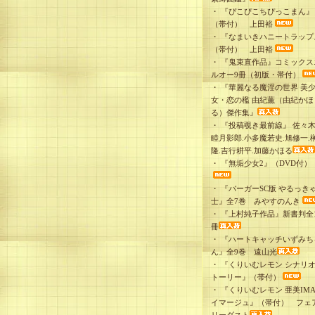
・
『ぴこぴこちぴっこまん』
（帯付） 上田裕
・
『なまいきハニートラップ
（帯付） 上田裕
・
『鬼束直作品』コミックス
ルオー9冊（初版・帯付）
・
『華麗なる魔淫の世界 美
女・恋の檻 由紀薫（由紀かほ
る）傑作集』
・
『投稿覗き最前線』 佐々木
睦月影郎.小多魔若史.旭修一.
隆.吉行耕平.加藤かほる
・
『無垢少女2』（DVD付）
・
『バーガーSC版 やるっき
士』全7巻 みやすのんき
・
『上村純子作品』新書判全1
冊
・
『ハートキャッチいずみち
ん』全9巻 遠山光
・
『くりいむレモン シナリ
トーリー』（帯付）
・
『くりいむレモン 亜美IMA
イマージュ』（帯付） フェ