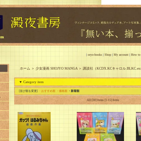
|
oryo-books
|
Shop
|
My account
|
How to
ホーム
＞
少女漫画 SHOJYO MANGA
＞
講談社（KCDX.KCキャロル.BLKC.et
▼ Category item
[並び順を変更]
・おすすめ順
・価格順
・新着順
A
All [38] Items [1-15] Items