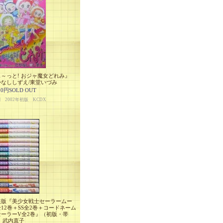
も～っと! おジャ魔女どれみ』
かなししずえ/東堂いづみ
00円SOLD OUT
判 2002年初版 KCDX
装版『美少女戦士セーラームー
12巻＋SS全2巻＋コードネーム
セーラーV全2巻』（初版・帯
 武内直子