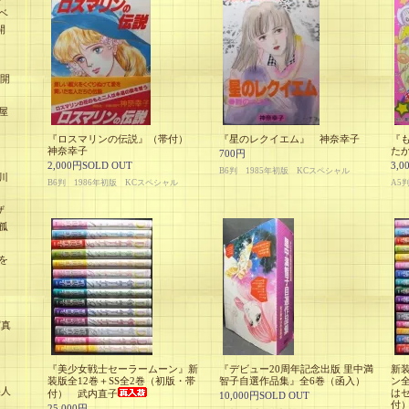
ベ
開
未開
屋
『ロスマリンの伝説』（帯付）
『星のレクイエム』 神奈幸子
『
神奈幸子
た
700円
2,000円SOLD OUT
3,0
B6判 1985年初版 KCスペシャル
川
B6判 1986年初版 KCスペシャル
A5
ザ
孤
を
』
写真
『美少女戦士セーラームーン』新
『デビュー20周年記念出版 里中満
新
装版全12巻＋SS全2巻（初版・帯
智子自選作品集』全6巻（函入）
ン全
美人
は
付） 武内直子
10,000円SOLD OUT
付）
25,000円