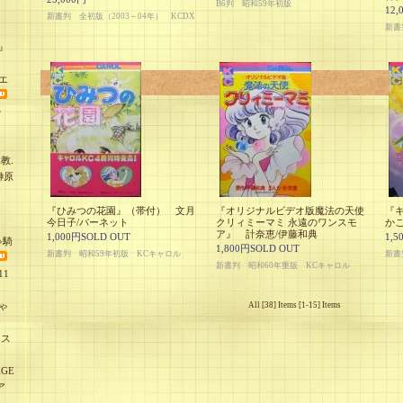
B6判 昭和59年初版
12,
新書判 全初版（2003～04年） KCDX
新書
』
エ
少
教.
榊原
『ひみつの花園』（帯付） 文月
『オリジナルビデオ版魔法の天使
『
今日子/バーネット
クリィミーマミ 永遠のワンスモ
か
ア』 計奈恵/伊藤和典
1,000円SOLD OUT
1,5
ゃ騎
1,800円SOLD OUT
新書判 昭和59年初版 KCキャロル
新書
新書判 昭和60年重版 KCキャロル
1
ゃ
All [38] Items [1-15] Items
オス
GE
ア