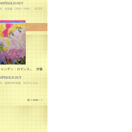
000円SOLD OUT
判 全初版（2003～04年） KCDX
キャンディ・ロマンス』 伊藤
こ
00円SOLD OUT
判 昭和59年初版 KCキャロル
次へ-next - ＞