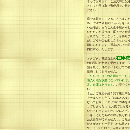
承っております。ご注文時に配
としてお受け取り郵便局をご指
ださい。
日中は外出していることも多い
め、ご注文やお問い合わせをい
いた場合、またご入金手続きを
いただいた場合は、応答や入金
が夜になってしまうこともあり
が、どうかご心配なさらないよ
願いいたします。通常ならその
内に対応いたします。
在庫確
ときどき、商品頁上の
のお問い合わせを受けますが、
舗も無く、他のサイトなどでの
販売もしておりません。
「SOLD OUT」の表示が出てお
購入可能な状態になっていれば
常、在庫はあります。
ご安心く
い。
また、ご注文手続き完了後に商
をチェックしたら「SOLD OUT
なっており、「売り切れの本を
してしまった!」とお慌てになる
いらっしゃいますが、なにとぞ
心を。そもそもの在庫が無けれ
注文自体ができませんし、ご注
続きがきちんと完了した結果と
て、「SOLD OUT」が表示され