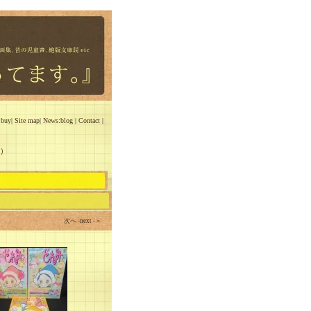
 buy
|
Site map
|
News:blog
|
Contact
|
c）
次へ -next -＞