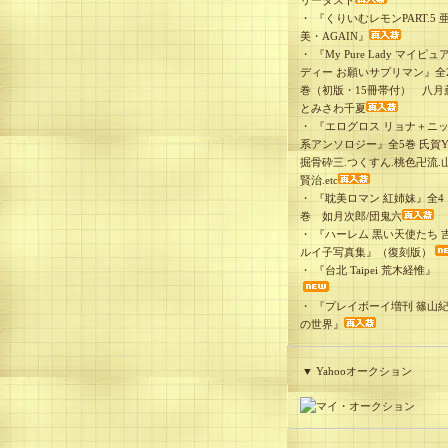
リーダスト
・
『くりいむレモンPART.5 
美・AGAIN』
・
『My Pure Lady マイピュ
ディー お願いサプリマン』全
巻（初版・15冊帯付） 八月
とみさわ千夏
・
『エログロス リョナ＋ニ
系アンソロジー』全5巻 氏賀Y
掘骨砕三.つくすん.桃色卍流.
賢治.etc
・
『耽美ロマン 紅姉妹』全4
巻 如月次郎/団鬼六
・
『ハーレム 黒い天使たち 
ルイ子写真集』（復刻版）
・
『台北 Taipei 荒木経惟』
・
『プレイボーイ増刊 篠山
の世界』
▼ Yahooオークション