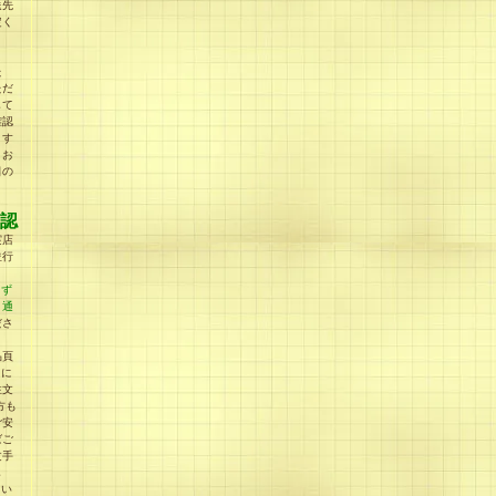
送先
定く
た
ただ
して
確認
ます
うお
日の
認
実店
並行
らず
、通
ださ
品頁
」に
注文
方も
ご安
ばご
文手
し
てい