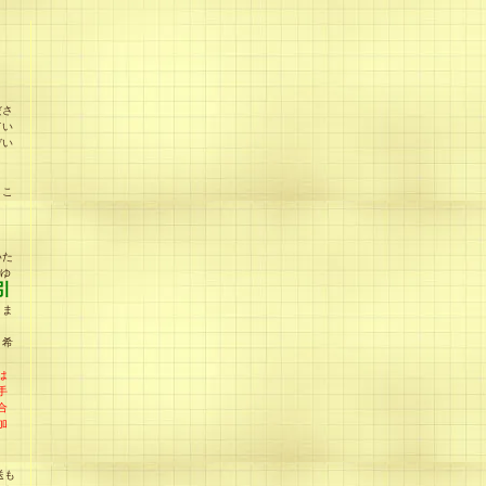
ださ
てい
ぞい
、こ
う
いた
rゆ
引
りま
引希
は
手
合
加
送も