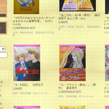
『あこがれ』全5巻（帯付） 細川
『100万人のおとなりさん! ガッツ!
『
知栄子 あんど芙～みん
はるみちゃん超傑作選』 ちびに
シ
6,000円
ゃんね
い
文庫判 全初版（2002年） 講談社漫画文
1,500円SOLD OUT
8,0
庫
A5判 昭和62年発行 講談社BE-LOVE別
A5
冊
刊少
『A・K日記』 辻村弘子
『ル・プラトー（舞台）』（帯
『
パ
付） 森谷幸子
さ
1,000円
E
1,500円SOLD OUT
1,2
B6判 1985年初版 KCスペシャル
な
B6判 1986年初版 KCスペシャル
B6
ル
カー