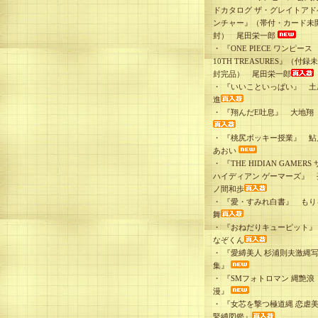
ドカタログ ザ・グレイトアド
ンチャー』（帯付・カード未
封） 尾田栄一郎
・
『ONE PIECE ワンピース
10TH TREASURES』（付録
封完品） 尾田栄一郎
・
『いいこといっぱい』 土
進
・
『翔んだE吐息』 大地翔
・
『桃尻ボッキー授業』 鮎
あおい
・
『THE HIDIAN GAMERS 
ハイディアン ゲーマーズ』 
ノ間和歩
・
『愛・すみれ白書』 もり
舞
・
『おねだりキューピット
なぞくん
・
『愛縛美人 杉浦則夫激縄
集』
・
『SMフォトロマン 縄艶浪
漫』
・
『女芯を撃つ極道縄 恋虐
緊縛図鑑』