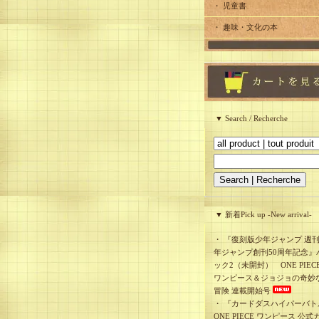
・ 児童書
・ 趣味・文化の本
▼ Search / Recherche
▼ 新着Pick up -New arrival-
・
『復刻版少年ジャンプ 週
年ジャンプ創刊50周年記念』
ック2（未開封） ONE PIEC
ワンピース＆ジョジョの奇妙
冒険 連載開始号
・
『カードダスハイパーバト
ONE PIECE ワンピース 公式