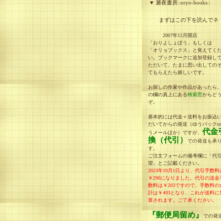
▼ 澱夜書房::oryo-books::
まずはこの下を読んでネ
2007年12月開店
「おりよしょぼう」もしくは
「オリョブックス」と覚えてく
い。ブックマークに追加登録し
ただいて、たまに思い出しての
てもらえたら嬉しいです。
お探しの作家や作品があったら
の欄の真上にある
検索窓
からど
ぞ。
基本的には代金＋送料をお振込
だいてからの発送（ゆうパックo
代金
うメールほか）ですが、
換（代引）
での発送も承
す。
ご注文フォームの備考欄に「代
望」とご記載ください。
2023年10月1日より、代引手数料
￥290になりました。
代引の送金
数料は￥203ですので、手数料の
計は
￥493
となり、
これが送料に
算されます。
ご了承ください。
『郵便局留め』
での発