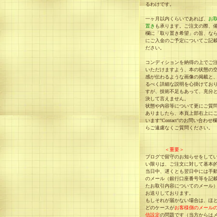
るわけです。
一ヶ月以内くらいであれば、
お
置き
も承ります。ご注文の際、
欄に「取り置き希望」の旨、な
にご入金のご予定についてご記
ださい。
コンディションを納得の上でご
いただけますよう、本の状態の
感が伝わるような画像の掲載と
るべく詳細な説明を心掛けてお
すが、技術不足もあって、充分
決して言えません。
状態や内容等について更にご質
ありましたら、本頁上部右上に
います"Contact"のお問い合わせ
らご遠慮なくご質問ください。
＜重要＞
ブログで留守のお知らせをして
い限りは、ご注文に対して基本
当日中、遅くとも翌日中には手
のメール（銀行口座番号等を記
たお取引内容についてのメール
お送りしております。
もしそれが届かない場合は、ほ
どのケースが
お客様側のメール
信設定
の問題です（当方からは