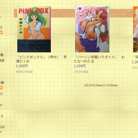
』
エ
少
教.
『ピンクボックス』（帯付） 早
『バージン学園パラダイス』 わ
『溺
榊原
瀬たくみ
たなべわたる
1,2
1,500円
1,200円
200
昭和63年初版
2006年初版
ゃ騎
All [155] Items [1-15] Items
1
ゃ
オス
GE
ア