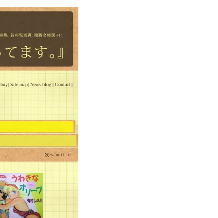
 buy
|
Site map
|
News:blog
|
Contact
|
次へ -next -＞