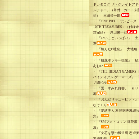
ドカタログ ザ・グレイトアド
ンチャー』（帯付・カード未
封） 尾田栄一郎
・
『ONE PIECE ワンピース
10TH TREASURES』（付録
封完品） 尾田栄一郎
・
『いいこといっぱい』 土
進
・
『翔んだE吐息』 大地翔
・
『桃尻ボッキー授業』 鮎
あおい
・
『THE HIDIAN GAMERS 
ハイディアン ゲーマーズ』 
ノ間和歩
・
『愛・すみれ白書』 もり
舞
・
『おねだりキューピット
なぞくん
・
『愛縛美人 杉浦則夫激縄
集』
・
『SMフォトロマン 縄艶浪
漫』
・
『女芯を撃つ極道縄 恋虐
緊縛図鑑』