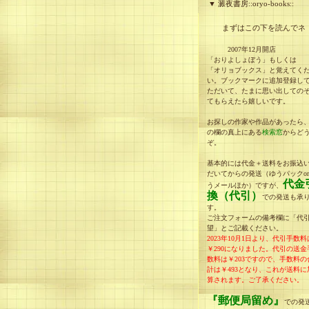
▼ 澱夜書房::oryo-books::
まずはこの下を読んでネ
2007年12月開店
「おりよしょぼう」もしくは
「オリョブックス」と覚えてく
い。ブックマークに追加登録し
ただいて、たまに思い出しての
てもらえたら嬉しいです。
お探しの作家や作品があったら
の欄の真上にある
検索窓
からど
ぞ。
基本的には代金＋送料をお振込
だいてからの発送（ゆうパックo
代金
うメールほか）ですが、
換（代引）
での発送も承
す。
ご注文フォームの備考欄に「代
望」とご記載ください。
2023年10月1日より、代引手数料
￥290になりました。
代引の送金
数料は￥203ですので、手数料の
計は
￥493
となり、
これが送料に
算されます。
ご了承ください。
『郵便局留め』
での発