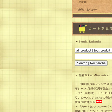
・ 児童書
・ 趣味・文化の本
▼ Search / Recherche
▼ 新着Pick up -New arrival-
・
『復刻版少年ジャンプ 週
年ジャンプ創刊50周年記念』
ック2（未開封） ONE PIEC
ワンピース＆ジョジョの奇妙
冒険 連載開始号
・
『カードダスハイパーバト
ONE PIECE ワンピース 公式