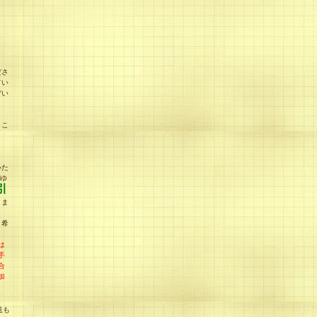
ださ
てい
ぞい
、こ
う
いた
rゆ
引
りま
引希
は
手
合
加
送も