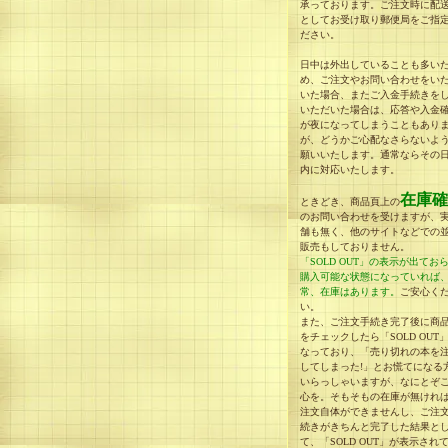
承っております。ご注文時に配
としてお受け取り郵便局をご指
ださい。
日中は外出していることも多い
め、ご注文やお問い合わせをい
いた場合、またご入金手続きを
いただいた場合は、応答や入金
が夜になってしまうこともあり
が、どうかご心配なさらないよ
願いいたします。通常ならその
内に対応いたします。
在庫確
ときどき、商品頁上の
のお問い合わせを受けますが、
舗も無く、他のサイトなどでの
販売もしておりません。
「SOLD OUT」の表示が出てお
購入可能な状態になっていれば
常、在庫はあります。
ご安心く
い。
また、ご注文手続き完了後に商
をチェックしたら「SOLD OUT
なっており、「売り切れの本を
してしまった!」とお慌てになる
いらっしゃいますが、なにとぞ
心を。そもそもの在庫が無けれ
注文自体ができませんし、ご注
続きがきちんと完了した結果と
て、「SOLD OUT」が表示され