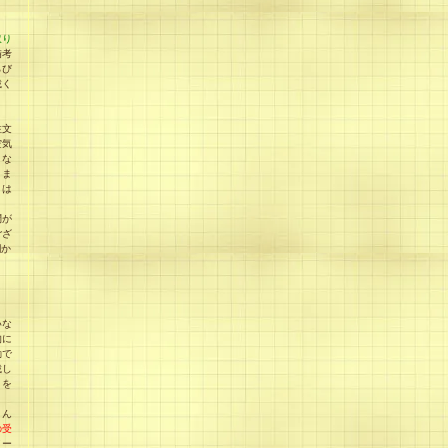
取り
備考
らび
載く
注文
空気
、な
りま
とは
問が
ござ
欄か
いな
的に
動で
載し
）を
とん
の受
メー