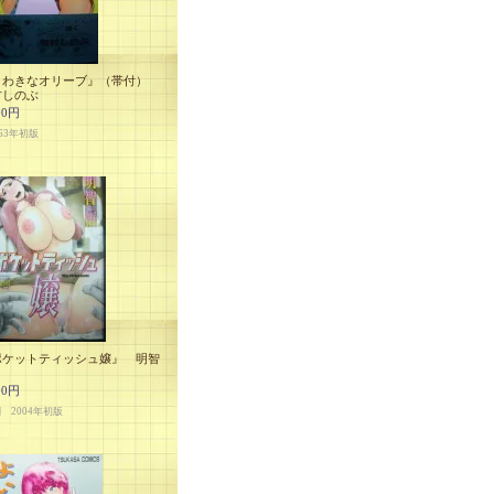
うわきなオリーブ』（帯付）
村しのぶ
00円
63年初版
ポケットティッシュ嬢』 明智
00円
判 2004年初版