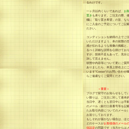
るわけです。
一ヶ月以内くらいであれば、
お
置き
も承ります。ご注文の際、
欄に「取り置き希望」の旨、な
にご入金のご予定についてご記
ださい。
コンディションを納得の上でご
いただけますよう、本の状態の
感が伝わるような画像の掲載と
るべく詳細な説明を心掛けてお
すが、技術不足もあって、充分
決して言えません。
状態や内容等について更にご質
ありましたら、本頁上部右上に
います"Contact"のお問い合わせ
らご遠慮なくご質問ください。
＜重要＞
ブログで留守のお知らせをして
い限りは、ご注文に対して基本
当日中、遅くとも翌日中には手
のメール（銀行口座番号等を記
たお取引内容についてのメール
お送りしております。
もしそれが届かない場合は、ほ
どのケースが
お客様側のメール
信設定
の問題です（当方からは