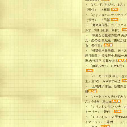
・
『ぴこぴこちぴっこまん』
（帯付） 上田裕
・
『なまいきハニートラップ
（帯付） 上田裕
・
『鬼束直作品』コミックス
ルオー9冊（初版・帯付）
・
『華麗なる魔淫の世界 美
女・恋の檻 由紀薫（由紀かほ
る）傑作集』
・
『投稿覗き最前線』 佐々木
睦月影郎.小多魔若史.旭修一.
隆.吉行耕平.加藤かほる
・
『無垢少女2』（DVD付）
・
『バーガーSC版 やるっき
士』全7巻 みやすのんき
・
『上村純子作品』新書判全1
冊
・
『ハートキャッチいずみち
ん』全9巻 遠山光
・
『くりいむレモン シナリ
トーリー』（帯付）
・
『くりいむレモン 亜美IMA
イマージュ』（帯付） フェ