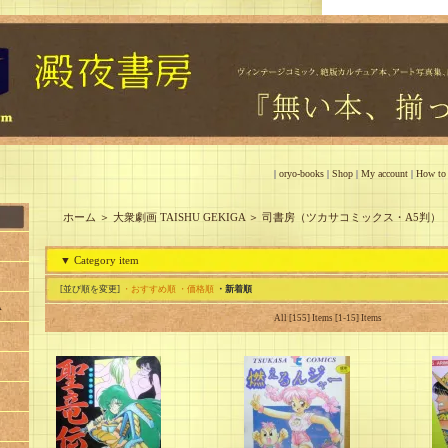
|
oryo-books
|
Shop
|
My account
|
How to
ホーム
＞
大衆劇画 TAISHU GEKIGA
＞
司書房（ツカサコミックス・A5判）
▼ Category item
[並び順を変更]
・おすすめ順
・価格順
・新着順
A
All [155] Items [1-15] Items