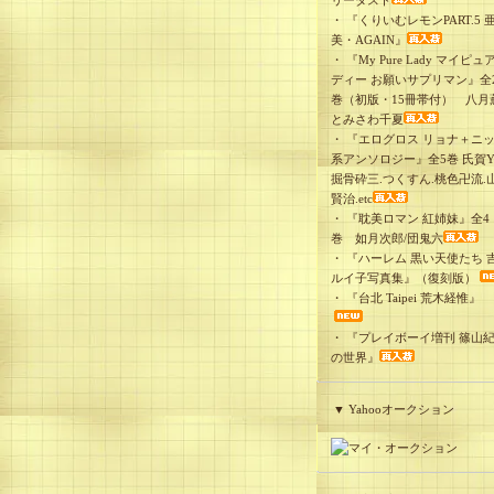
リーダスト
・
『くりいむレモンPART.5 
美・AGAIN』
・
『My Pure Lady マイピュ
ディー お願いサプリマン』全
巻（初版・15冊帯付） 八月
とみさわ千夏
・
『エログロス リョナ＋ニ
系アンソロジー』全5巻 氏賀Y
掘骨砕三.つくすん.桃色卍流.
賢治.etc
・
『耽美ロマン 紅姉妹』全4
巻 如月次郎/団鬼六
・
『ハーレム 黒い天使たち 
ルイ子写真集』（復刻版）
・
『台北 Taipei 荒木経惟』
・
『プレイボーイ増刊 篠山
の世界』
▼ Yahooオークション