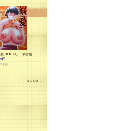
愛 DEKIAI』 明智悟
00円
5年初版
次へ-next - ＞