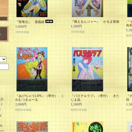
『燃えるんジャー』 かるま龍狼
『
『聖竜伝』 基義経
有
1,500円
1,000円
1,5
1994年初版
1990年初版
昭和
『あげちゃうLIPS』（帯付） く
『パステルラブ』（帯付） きた
『
刊少
れむつきゅーる
じま晶
悟
パ
2,000円
1,500円
1,5
E
昭和63年初版
昭和62年初版
A5
な
ル
カー