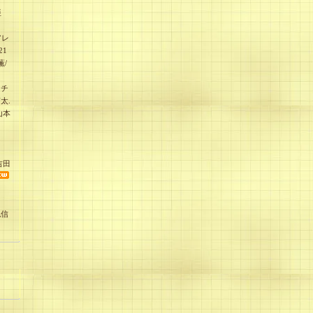
亜
アレ
21
薫/
ッチ
太.
山本
吉田
紀信