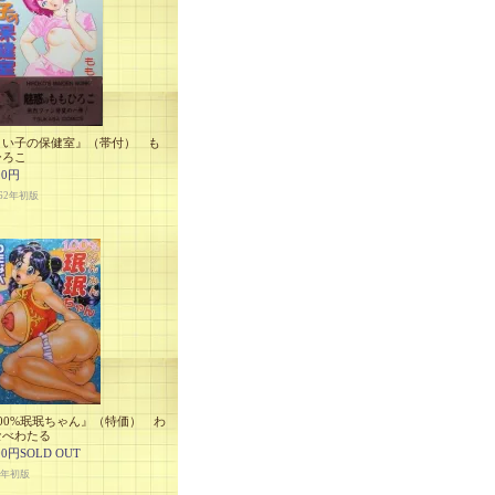
よい子の保健室』（帯付） も
ひろこ
00円
62年初版
00%珉珉ちゃん』（特価） わ
なべわたる
00円SOLD OUT
6年初版