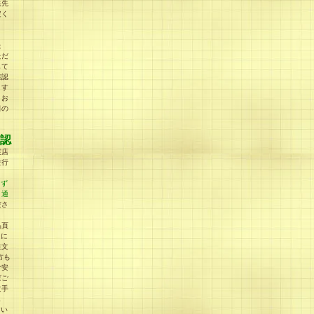
送先
定く
た
ただ
して
確認
ます
うお
日の
認
実店
並行
らず
、通
ださ
品頁
」に
注文
方も
ご安
ばご
文手
し
てい