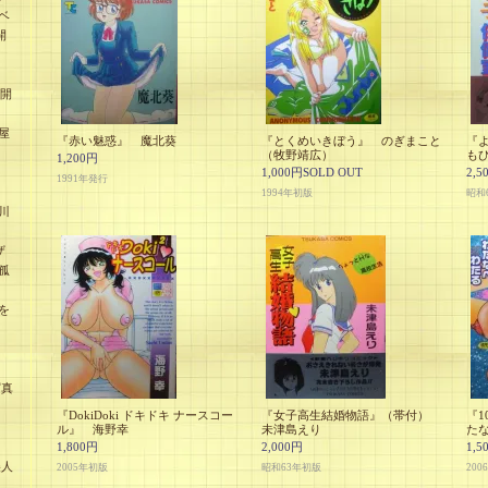
ベ
開
未開
屋
『赤い魅惑』 魔北葵
『とくめいきぼう』 のぎまこと
『
（牧野靖広）
も
1,200円
1,000円SOLD OUT
2,5
1991年発行
1994年初版
昭和
川
ザ
孤
を
』
写真
『DokiDoki ドキドキ ナースコー
『女子高生結婚物語』（帯付）
『1
ル』 海野幸
未津島えり
た
1,800円
2,000円
1,5
美人
2005年初版
昭和63年初版
200