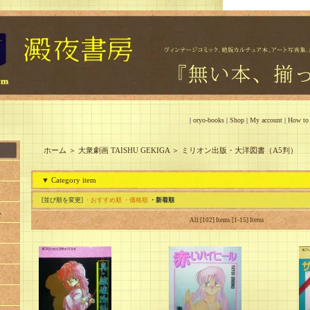
|
oryo-books
|
Shop
|
My account
|
How to
ホーム
＞
大衆劇画 TAISHU GEKIGA
＞
ミリオン出版・大洋図書（A5判）
▼ Category item
[並び順を変更]
・おすすめ順
・価格順
・新着順
A
All [102] Items [1-15] Items