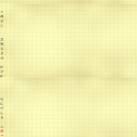
取り
備考
らび
載く
注文
空気
、な
りま
とは
問が
ござ
欄か
いな
的に
動で
載し
）を
とん
の受
メー