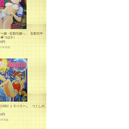
ー娘 ~五割引娘~』 五割引中
小峯つばさ）
00円
15年初版
KUIKU トラベラー』 つくしの
琴
00円
6年初版