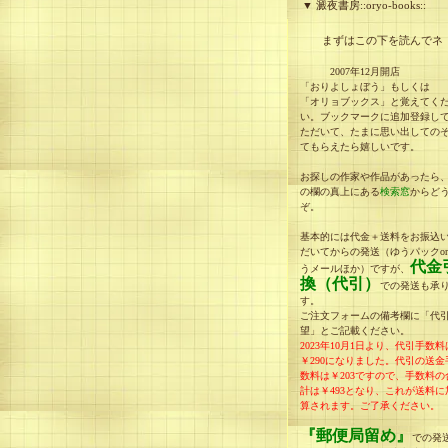
▼ 澱夜書房::oryo-books::
まずはこの下を読んでネ
2007年12月開店
「おりよしょぼう」もしくは
「オリョブックス」と覚えてく
い。ブックマークに追加登録し
ただいて、たまに思い出しての
てもらえたら嬉しいです。
お探しの作家や作品があったら
の欄の真上にある
検索窓
からど
ぞ。
基本的には代金＋送料をお振込
だいてからの発送（ゆうパックo
代金
うメールほか）ですが、
換（代引）
での発送も承
す。
ご注文フォームの備考欄に「代
望」とご記載ください。
2023年10月1日より、代引手数料
￥290になりました。
代引の送金
数料は￥203ですので、手数料の
計は
￥493
となり、
これが送料に
算されます。
ご了承ください。
『郵便局留め』
での発