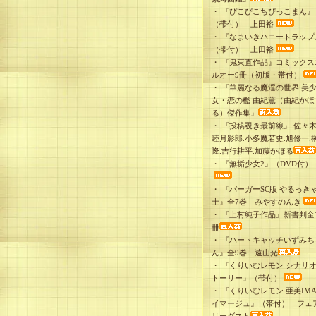
・
『ぴこぴこちぴっこまん』
（帯付） 上田裕
・
『なまいきハニートラップ
（帯付） 上田裕
・
『鬼束直作品』コミックス
ルオー9冊（初版・帯付）
・
『華麗なる魔淫の世界 美
女・恋の檻 由紀薫（由紀かほ
る）傑作集』
・
『投稿覗き最前線』 佐々木
睦月影郎.小多魔若史.旭修一.
隆.吉行耕平.加藤かほる
・
『無垢少女2』（DVD付）
・
『バーガーSC版 やるっき
士』全7巻 みやすのんき
・
『上村純子作品』新書判全1
冊
・
『ハートキャッチいずみち
ん』全9巻 遠山光
・
『くりいむレモン シナリ
トーリー』（帯付）
・
『くりいむレモン 亜美IMA
イマージュ』（帯付） フェ