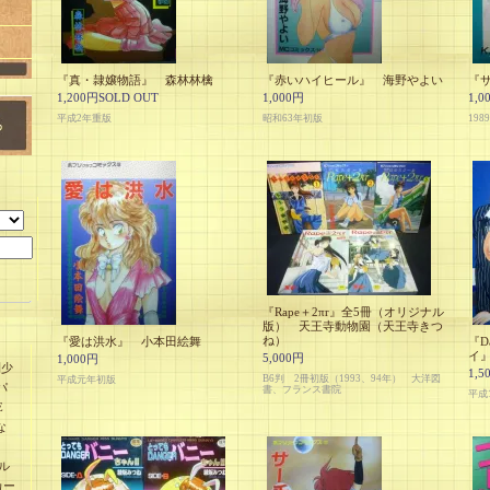
『真・隷嬢物語』 森林林檎
『赤いハイヒール』 海野やよい
『サ
1,200円SOLD OUT
1,000円
1,0
平成2年重版
昭和63年初版
198
『Rape＋2πr』全5冊（オリジナル
版） 天王寺動物園（天王寺きつ
ね）
『愛は洪水』 小本田絵舞
『D
イ
5,000円
1,000円
刊少
1,5
B6判 2冊初版（1993、94年） 大洋図
平成元年初版
パ
書、フランス書院
平成
E
な
ル
カー