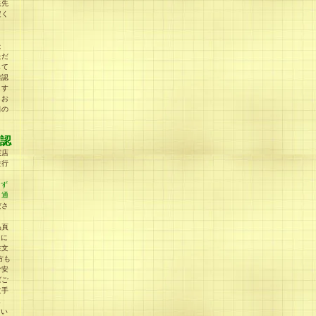
送先
定く
た
ただ
して
確認
ます
うお
日の
認
実店
並行
らず
、通
ださ
品頁
」に
注文
方も
ご安
ばご
文手
し
てい