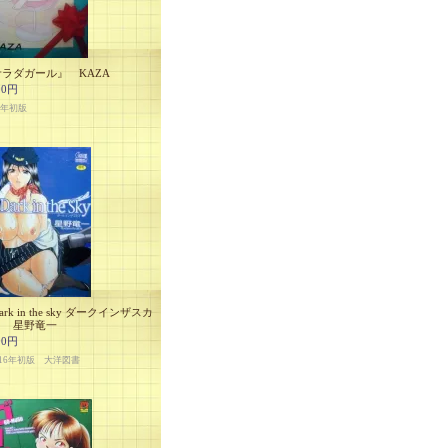
ラダガール』 KAZA
00円
9年初版
ark in the sky ダークインザスカ
』 星野竜一
00円
16年初版 大洋図書