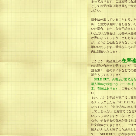
承っております。ご注文時に配
としてお受け取り郵便局をご指
ださい。
日中は外出していることも多い
め、ご注文やお問い合わせをい
いた場合、またご入金手続きを
いただいた場合は、応答や入金
が夜になってしまうこともあり
が、どうかご心配なさらないよ
願いいたします。通常ならその
内に対応いたします。
在庫確
ときどき、商品頁上の
のお問い合わせを受けますが、
舗も無く、他のサイトなどでの
販売もしておりません。
「SOLD OUT」の表示が出てお
購入可能な状態になっていれば
常、在庫はあります。
ご安心く
い。
また、ご注文手続き完了後に商
をチェックしたら「SOLD OUT
なっており、「売り切れの本を
してしまった!」とお慌てになる
いらっしゃいますが、なにとぞ
心を。そもそもの在庫が無けれ
注文自体ができませんし、ご注
続きがきちんと完了した結果と
て、「SOLD OUT」が表示され