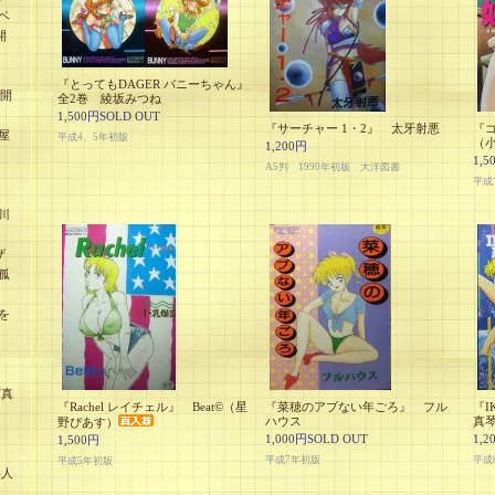
ベ
開
『とってもDAGER バニーちゃん』
未開
全2巻 綾坂みつね
1,500円SOLD OUT
『サーチャー 1・2』 太牙射悪
『ゴ
屋
平成4、5年初版
（
1,200円
1,5
A5判 1990年初版 大洋図書
平成
川
ザ
孤
を
』
写真
『Rachel レイチェル』 Beat©（星
『菜穂のアブない年ごろ』 フル
『I
ハウス
真
野ぴあす）
1,000円SOLD OUT
1,2
1,500円
平成7年初版
平成
平成5年初版
美人