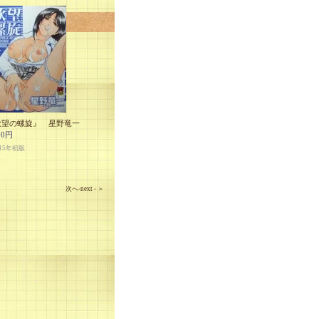
欲望の螺旋』 星野竜一
00円
15年初版
次へ-next - ＞