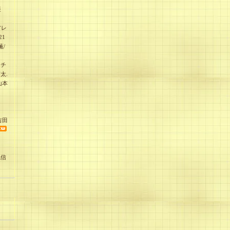
亜
アレ
21
薫/
ッチ
太.
山本
吉田
紀信