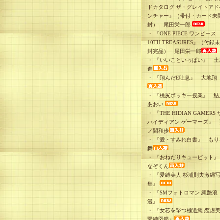
ドカタログ ザ・グレイトアド
ンチャー』（帯付・カード未
封） 尾田栄一郎
・
『ONE PIECE ワンピース
10TH TREASURES』（付録
封完品） 尾田栄一郎
・
『いいこといっぱい』 土
進
・
『翔んだE吐息』 大地翔
・
『桃尻ボッキー授業』 鮎
あおい
・
『THE HIDIAN GAMERS 
ハイディアン ゲーマーズ』 
ノ間和歩
・
『愛・すみれ白書』 もり
舞
・
『おねだりキューピット
なぞくん
・
『愛縛美人 杉浦則夫激縄
集』
・
『SMフォトロマン 縄艶浪
漫』
・
『女芯を撃つ極道縄 恋虐
緊縛図鑑』