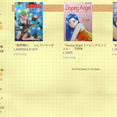
』
エ
少
『夜間飛行』 らんでーろーず
『Doping Angel ドーピングエンジ
『
教.
ェル』 万利休
1,000円SOLD OUT
1,5
榊原
1,500円
平成7年初版
平成
平成5年初版
All [102] Items [1-15] Items
ゃ騎
1
ゃ
オス
GE
ア