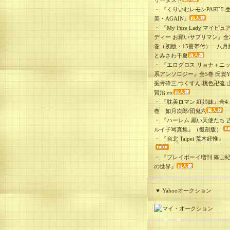
リーダスト
・
『くりいむレモンPART.5 
美・AGAIN』
・
『My Pure Lady マイピュ
ディー お願いサプリマン』全
巻（初版・15冊帯付） 八月
とみさわ千夏
・
『エログロス リョナ＋ニ
系アンソロジー』全5巻 氏賀Y
掘骨砕三.つくすん.桃色卍流.
賢治.etc
・
『耽美ロマン 紅姉妹』全4
巻 如月次郎/団鬼六
・
『ハーレム 黒い天使たち 
ルイ子写真集』（復刻版）
・
『台北 Taipei 荒木経惟』
・
『プレイボーイ増刊 篠山
の世界』
▼ Yahooオークション