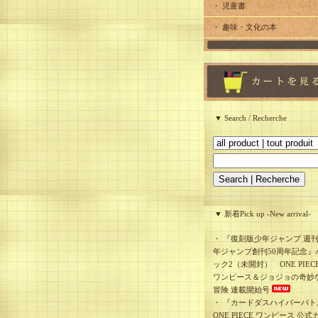
・ 児童書
・ 趣味・文化の本
▼ Search / Recherche
▼ 新着Pick up -New arrival-
・
『復刻版少年ジャンプ 週
年ジャンプ創刊50周年記念』
ック2（未開封） ONE PIEC
ワンピース＆ジョジョの奇妙
冒険 連載開始号
・
『カードダスハイパーバト
ONE PIECE ワンピース 公式