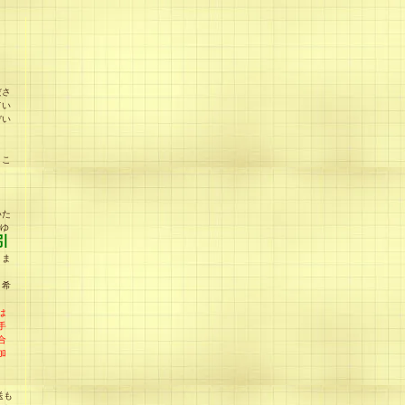
ださ
てい
ぞい
、こ
う
いた
rゆ
引
りま
引希
は
手
合
加
送も