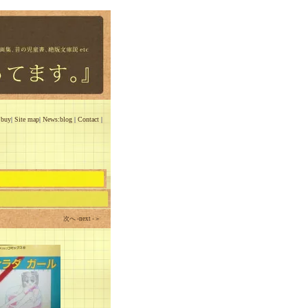
 buy
|
Site map
|
News:blog
|
Contact
|
次へ -next -＞