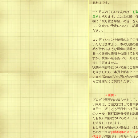
るわけです。
一ヶ月以内くらいであれば、
お
置き
も承ります。ご注文の際、
欄に「取り置き希望」の旨、な
にご入金のご予定についてご記
ださい。
コンディションを納得の上でご
いただけますよう、本の状態の
感が伝わるような画像の掲載と
るべく詳細な説明を心掛けてお
すが、技術不足もあって、充分
決して言えません。
状態や内容等について更にご質
ありましたら、本頁上部右上に
います"Contact"のお問い合わせ
らご遠慮なくご質問ください。
＜重要＞
ブログで留守のお知らせをして
い限りは、ご注文に対して基本
当日中、遅くとも翌日中には手
のメール（銀行口座番号等を記
たお取引内容についてのメール
お送りしております。
もしそれが届かない場合は、ほ
どのケースが
お客様側のメール
信設定
の問題です（当方からは