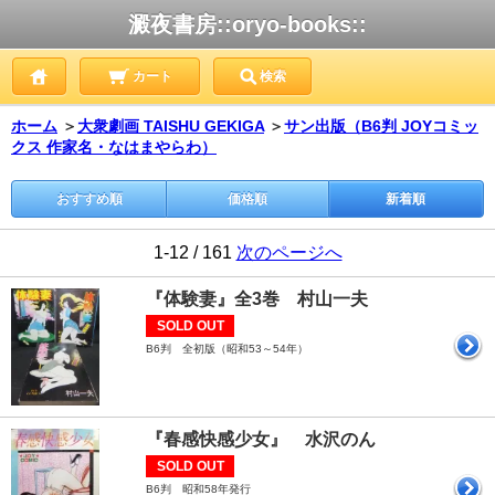
澱夜書房::oryo-books::
カート
検索
ホーム
＞
大衆劇画 TAISHU GEKIGA
＞
サン出版（B6判 JOYコミッ
クス 作家名・なはまやらわ）
おすすめ順
価格順
新着順
1-12 / 161
次のページへ
『体験妻』全3巻 村山一夫
SOLD OUT
B6判 全初版（昭和53～54年）
『春感快感少女』 水沢のん
SOLD OUT
B6判 昭和58年発行