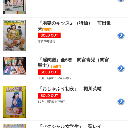
『地獄のキッス』（特価） 前田俊
夫
SOLD OUT
昭和58年発行
『淫肉譜』全6巻 間宮青児（間宮
聖士）
SOLD OUT
B6判 昭和53～57年発行
『おしゃぶり初夜』 堀川英晴
SOLD OUT
B6判 昭和54年発行
『セクシャル女学生』 聖レイ