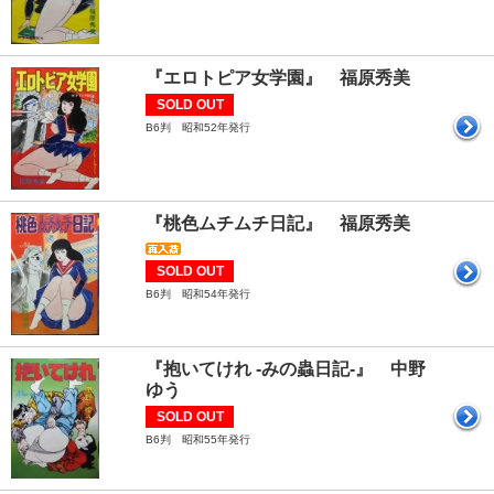
『エロトピア女学園』 福原秀美
SOLD OUT
B6判 昭和52年発行
『桃色ムチムチ日記』 福原秀美
SOLD OUT
B6判 昭和54年発行
『抱いてけれ -みの蟲日記-』 中野
ゆう
SOLD OUT
B6判 昭和55年発行