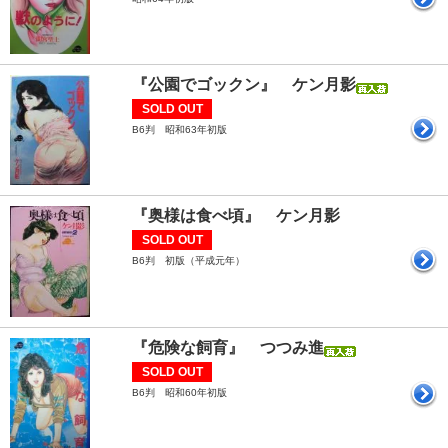
『公園でゴックン』 ケン月影
SOLD OUT
B6判 昭和63年初版
『奥様は食べ頃』 ケン月影
SOLD OUT
B6判 初版（平成元年）
『危険な飼育』 つつみ進
SOLD OUT
B6判 昭和60年初版