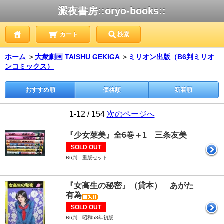
澱夜書房::oryo-books::
カート
検索
ホーム
＞
大衆劇画 TAISHU GEKIGA
＞
ミリオン出版（B6判ミリオ
ンコミックス）
おすすめ順
価格順
新着順
1-12 / 154
次のページへ
『少女菜美』全6巻＋1 三条友美
SOLD OUT
B6判 重版セット
『女高生の秘密』（貸本） あがた
有為
SOLD OUT
B6判 昭和58年初版