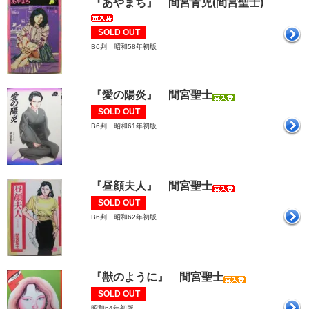
『あやまち』 間宮青児(間宮聖士)
SOLD OUT
B6判 昭和58年初版
『愛の陽炎』 間宮聖士
SOLD OUT
B6判 昭和61年初版
『昼顔夫人』 間宮聖士
SOLD OUT
B6判 昭和62年初版
『獣のように』 間宮聖士
SOLD OUT
昭和64年初版