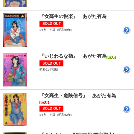
『女高生の悦楽』 あがた有為
SOLD OUT
B6判 初版（昭和59年）
『いじわるな指』 あがた有為
SOLD OUT
昭和61年初版
『女高生・危険信号』 あがた有為
SOLD OUT
B6判 初版（昭和62年）