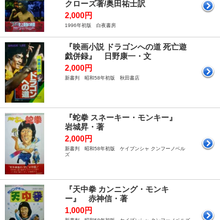
クローズ著/奥田祐士訳
2,000円
1996年初版 白夜書房
『映画小説 ドラゴンへの道 死亡遊
戯併録』 日野康一・文
2,000円
新書判 昭和58年初版 秋田書店
『蛇拳 スネーキー・モンキー』
岩城昇・著
2,000円
新書判 昭和58年初版 ケイブンシャ クンフーノベル
ズ
『天中拳 カンニング・モンキ
ー』 赤神信・著
1,000円