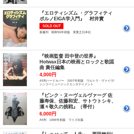
『エロティシズム ・グラフィティ
ポルノEIGA学入門』 村井實
SOLD OUT
新書判 昭和56年初版 実業之日本社
『映画監督 田中登の世界』
Hotwax日本の映画とロックと歌謡
曲 責任編集
4,000円
A5判ハードカバー 2007年初版 ウルトラ・ヴァイヴ/
シンコーミュージックエンタテイメント
『ピンク・ヌーヴェルヴァーグ 佐
藤寿保、佐藤和宏、サトウトシキ、
瀬々敬久の挑戦』（帯付）
6,000円
A5判 1996年初版 ワイズ出版