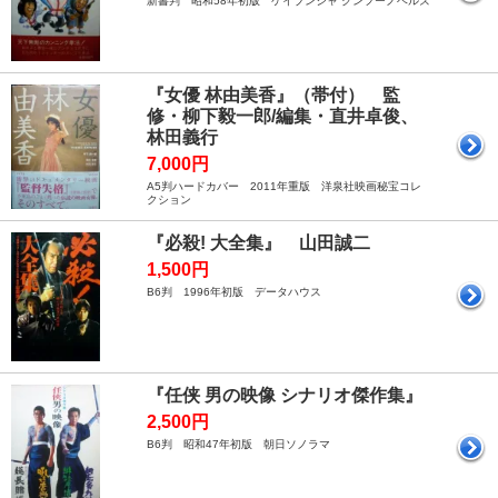
新書判 昭和58年初版 ケイブンシャ クンフーノベルズ
『女優 林由美香』（帯付） 監
修・柳下毅一郎/編集・直井卓俊、
林田義行
7,000円
A5判ハードカバー 2011年重版 洋泉社映画秘宝コレ
クション
『必殺! 大全集』 山田誠二
1,500円
B6判 1996年初版 データハウス
『任侠 男の映像 シナリオ傑作集』
2,500円
B6判 昭和47年初版 朝日ソノラマ