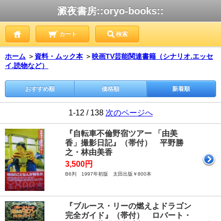
澱夜書房::oryo-books::
カート
検索
ホーム
＞
資料・ムック本
＞
映画TV芸能関連書籍（シナリオ.エッセ
イ.読物など）
おすすめ順
価格順
新着順
1-12 / 138
次のページへ
『自転車不倫野宿ツアー 「由美
香」撮影日記』（帯付） 平野勝
之・林由美香
3,500円
B6判 1997年初版 太田出版￥800本
『ブルース・リーの燃えよドラゴン
完全ガイド』（帯付） ロバート・