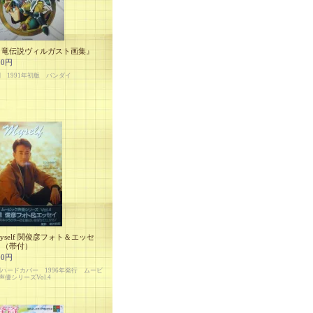
甲竜伝説ヴィルガスト画集』
00円
判 1991年初版 バンダイ
yself 関俊彦フォト＆エッセ
』（帯付）
00円
判ハードカバー 1996年発行 ムービ
声優シリーズVol.4