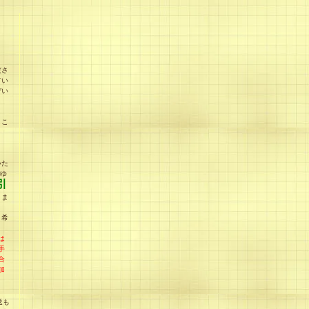
ださ
てい
ぞい
、こ
う
いた
rゆ
引
りま
引希
は
手
合
加
送も