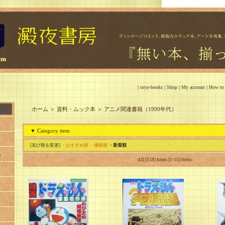
|
oryo-books
|
Shop
|
My account
|
How to
ホーム
＞
資料・ムック本
＞
アニメ関連書籍（1990年代）
▼ Category item
[並び順を変更]
・おすすめ順
・価格順
・新着順
A
All [158] Items [1-15] Items