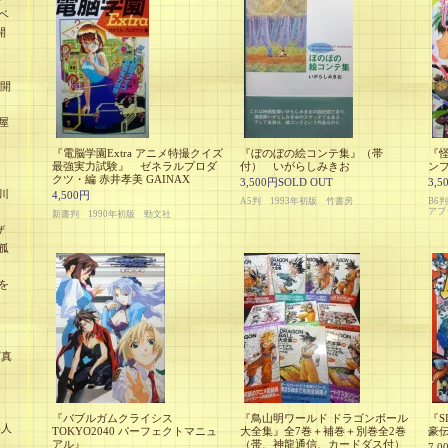
ベ
開
未開
屋
『電脳学園Extra アニメ特撮クイズ
『ぼのぼの絵コンテ集』（帯
『
最強実力試験』 ゼネラルプロダ
付） いがらしみきお
ン
クツ・編 赤井孝美 GAINAX
3,500円SOLD OUT
3,5
川
4,500円
A5判 1993年初版 竹書房
B6
アブ
新書判 1990年初版 勁文社
ザ
孤
を
』
写真
『バブルガムクライシス
『鳥山明ワールド ドラゴンボール
『S
美人
TOKYO2040 パーフェクトマニュ
大全集』全7巻＋補巻＋別巻全2巻
豪
アル』
（帯、神龍通信、カードダス付）
7,0