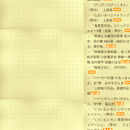
・
『ぴこぴこちぴっこまん』
（帯付） 上田裕
・
『なまいきハニートラップ
（帯付） 上田裕
・
『鬼束直作品』コミックス
ルオー9冊（初版・帯付）
・
『華麗なる魔淫の世界 美
女・恋の檻 由紀薫（由紀かほ
る）傑作集』
・
『投稿覗き最前線』 佐々木
睦月影郎.小多魔若史.旭修一.
隆.吉行耕平.加藤かほる
・
『無垢少女2』（DVD付）
・
『バーガーSC版 やるっき
士』全7巻 みやすのんき
・
『上村純子作品』新書判全1
冊
・
『ハートキャッチいずみち
ん』全9巻 遠山光
・
『くりいむレモン シナリ
トーリー』（帯付）
・
『くりいむレモン 亜美IMA
イマージュ』（帯付） フェ