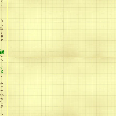
送先
定く
た
ただ
して
確認
ます
うお
日の
認
実店
並行
らず
、通
ださ
品頁
」に
注文
方も
ご安
ばご
文手
し
てい