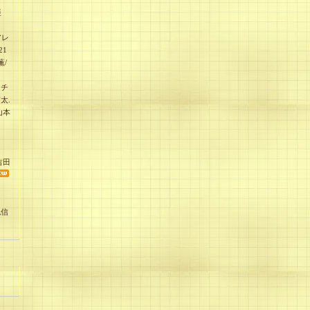
亜
アレ
21
薫/
ッチ
太.
山本
吉田
紀信