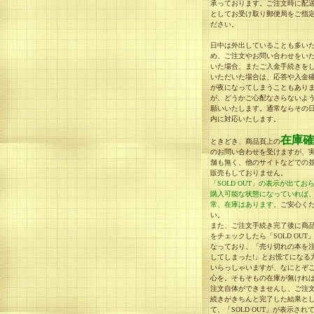
承っております。ご注文時に配
としてお受け取り郵便局をご指
ださい。
日中は外出していることも多い
め、ご注文やお問い合わせをい
いた場合、またご入金手続きを
いただいた場合は、応答や入金
が夜になってしまうこともあり
が、どうかご心配なさらないよ
願いいたします。通常ならその
内に対応いたします。
在庫確
ときどき、商品頁上の
のお問い合わせを受けますが、
舗も無く、他のサイトなどでの
販売もしておりません。
「SOLD OUT」の表示が出てお
購入可能な状態になっていれば
常、在庫はあります。
ご安心く
い。
また、ご注文手続き完了後に商
をチェックしたら「SOLD OUT
なっており、「売り切れの本を
してしまった!」とお慌てになる
いらっしゃいますが、なにとぞ
心を。そもそもの在庫が無けれ
注文自体ができませんし、ご注
続きがきちんと完了した結果と
て、「SOLD OUT」が表示され