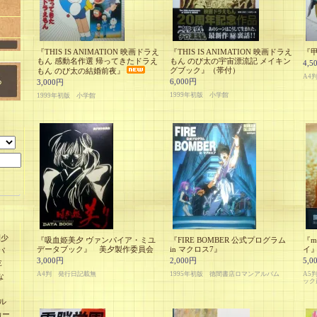
『THIS IS ANIMATION 映画ドラえ
『THIS IS ANIMATION 映画ドラえ
『
もん 感動名作選 帰ってきたドラえ
もん のび太の宇宙漂流記 メイキン
4,5
グブック』（帯付）
もん のび太の結婚前夜』
A4
6,000円
3,000円
1999年初版 小学館
1999年初版 小学館
刊少
『吸血姫美夕 ヴァンパイア・ミユ
『FIRE BOMBER 公式プログラム
『m
データブック』 美夕製作委員会
in マクロス7』
イ
パ
3,000円
2,000円
5,0
E
A4判 発行日記載無
1995年初版 徳間書店ロマンアルバム
A5
な
ック
ル
カー