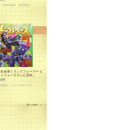
 1991年発行 BANDAI
超生命体トランスフォーマー ビ
ストウォーズテレビ百科』
00円
97年発行 ソニーマガジンズ
次へ-next - ＞