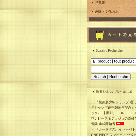
・ 児童書
・ 趣味・文化の本
▼ Search / Recherche
▼ 新着Pick up -New arrival-
・
『復刻版少年ジャンプ 週
年ジャンプ創刊50周年記念』
ック2（未開封） ONE PIEC
ワンピース＆ジョジョの奇妙
冒険 連載開始号
・
『カードダスハイパーバト
ONE PIECE ワンピース 公式