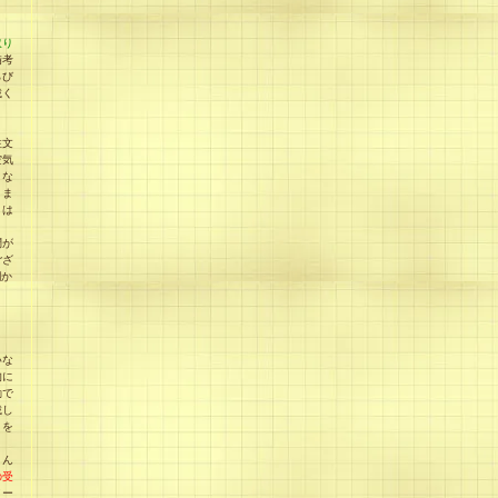
取り
備考
らび
載く
注文
空気
、な
りま
とは
問が
ござ
欄か
いな
的に
動で
載し
）を
とん
の受
メー