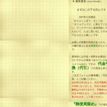
▼ 澱夜書房::oryo-books::
まずはこの下を読んでネ
2007年12月開店
「おりよしょぼう」もしくは
「オリョブックス」と覚えてく
い。ブックマークに追加登録し
ただいて、たまに思い出しての
てもらえたら嬉しいです。
お探しの作家や作品があったら
の欄の真上にある
検索窓
からど
ぞ。
基本的には代金＋送料をお振込
だいてからの発送（ゆうパックo
代金
うメールほか）ですが、
換（代引）
での発送も承
す。
ご注文フォームの備考欄に「代
望」とご記載ください。
2023年10月1日より、代引手数料
￥290になりました。
代引の送金
数料は￥203ですので、手数料の
計は
￥493
となり、
これが送料に
算されます。
ご了承ください。
『郵便局留め』
での発