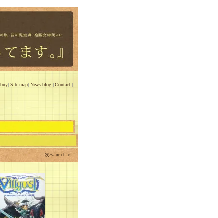
 buy
|
Site map
|
News:blog
|
Contact
|
次へ -next -＞