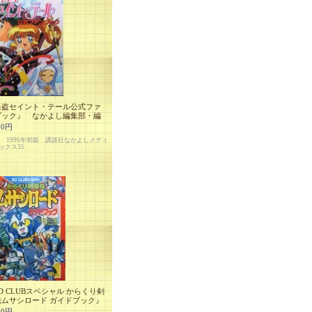
怪盗セイント・テール公式ファ
ブック』 なかよし編集部・編
00円
判 1996年初版 講談社なかよしメディ
ックス35
D CLUBスペシャル からくり剣
伝ムサシロード ガイドブック』
00円