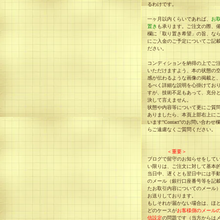
るわけです。
一ヶ月以内くらいであれば、
お
置き
も承ります。ご注文の際、
欄に「取り置き希望」の旨、な
にご入金のご予定についてご記
ださい。
コンディションを納得の上でご
いただけますよう、本の状態の
感が伝わるような画像の掲載と
るべく詳細な説明を心掛けてお
すが、技術不足もあって、充分
決して言えません。
状態や内容等について更にご質
ありましたら、本頁上部右上に
います"Contact"のお問い合わせ
らご遠慮なくご質問ください。
＜重要＞
ブログで留守のお知らせをして
い限りは、ご注文に対して基本
当日中、遅くとも翌日中には手
のメール（銀行口座番号等を記
たお取引内容についてのメール
お送りしております。
もしそれが届かない場合は、ほ
どのケースが
お客様側のメール
信設定
の問題です（当方からは