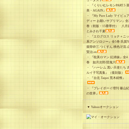
リーダスト
・
『くりいむレモンPART.5 
美・AGAIN』
・
『My Pure Lady マイピュ
ディー お願いサプリマン』全
巻（初版・15冊帯付） 八月
とみさわ千夏
・
『エログロス リョナ＋ニ
系アンソロジー』全5巻 氏賀Y
掘骨砕三.つくすん.桃色卍流.
賢治.etc
・
『耽美ロマン 紅姉妹』全4
巻 如月次郎/団鬼六
・
『ハーレム 黒い天使たち 
ルイ子写真集』（復刻版）
・
『台北 Taipei 荒木経惟』
・
『プレイボーイ増刊 篠山
の世界』
▼ Yahooオークション