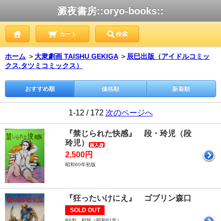
澱夜書房::oryo-books::
カート
検索
ホーム
＞
大衆劇画 TAISHU GEKIGA
＞
辰巳出版（アイドルコミッ
クス.タツミコミックス）
おすすめ順
価格順
新着順
1-12 / 172
次のページへ
『禁じられた快感』 段・玲児（段
玲児）
2,500円
昭和60年初版
『狂ったいけにえ』 ゴブリン森口
SOLD OUT
B6判 初版（昭和61年）