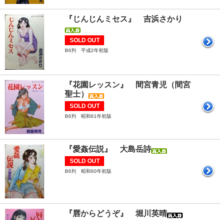
『じんじんミセス』 吉浜さかり
SOLD OUT
B6判 平成2年初版
『花園レッスン』 間宮青児（間宮
聖士）
SOLD OUT
B6判 昭和61年初版
『愛姦伝説』 大島岳詩
SOLD OUT
B6判 昭和60年初版
『唇からどうぞ』 堀川英晴