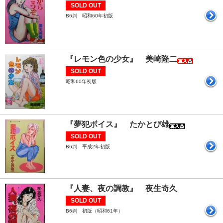
SOLD OUT
B6判 昭和60年初版
『レモン色の少女』 美崎隆二
SOLD OUT
昭和60年初版
『夢犯ボイス』 たかとび雄
SOLD OUT
B6判 平成2年初版
『人妻、夜の調教』 夜生奇久
SOLD OUT
B6判 初版（昭和61年）