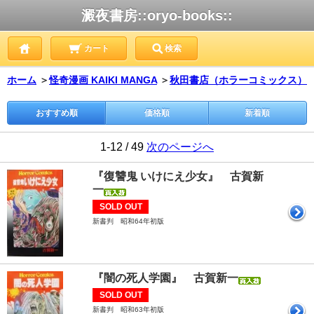
澱夜書房::oryo-books::
カート
検索
ホーム
＞
怪奇漫画 KAIKI MANGA
＞
秋田書店（ホラーコミックス）
おすすめ順
価格順
新着順
1-12 / 49
次のページへ
『復讐鬼 いけにえ少女』 古賀新
一
SOLD OUT
新書判 昭和64年初版
『闇の死人学園』 古賀新一
SOLD OUT
新書判 昭和63年初版