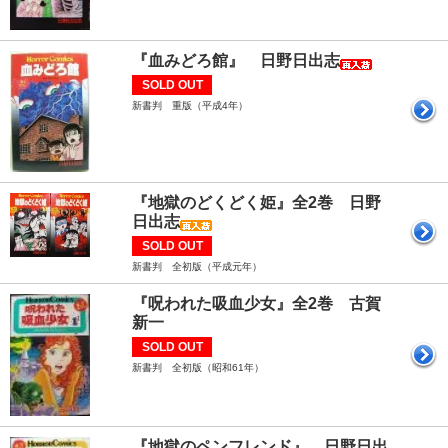
『血みどろ館』 日野日出志
SOLD OUT
新書判 重版（平成4年）
『地獄のどくどく姫』全2巻 日野
日出志
SOLD OUT
新書判 全初版（平成元年）
『呪われた吸血少女』全2巻 古賀
新一
SOLD OUT
新書判 全初版（昭和61年）
『地獄のペンフレンド』 日野日出