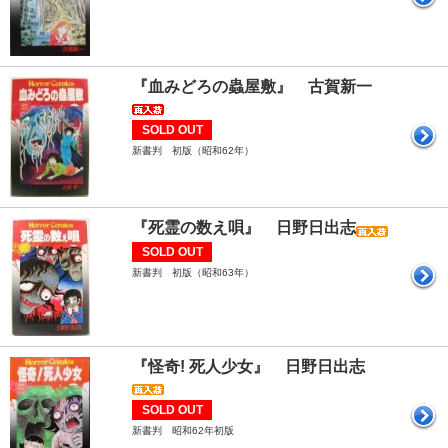
『血みどろの蟲屋敷』 古賀新一
SOLD OUT
新書判 初版（昭和62年）
『死霊の数え唄』 日野日出志
SOLD OUT
新書判 初版（昭和63年）
『怪奇! 死人少女』 日野日出志
SOLD OUT
新書判 昭和62年初版