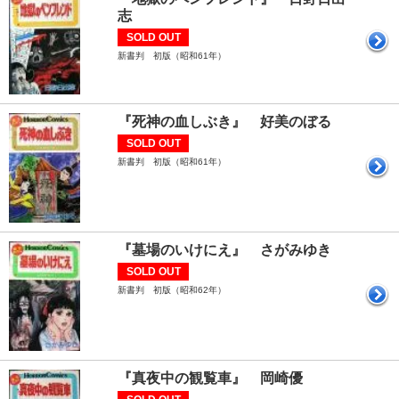
志
SOLD OUT
新書判 初版（昭和61年）
『死神の血しぶき』 好美のぼる
SOLD OUT
新書判 初版（昭和61年）
『墓場のいけにえ』 さがみゆき
SOLD OUT
新書判 初版（昭和62年）
『真夜中の観覧車』 岡崎優