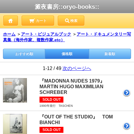
澱夜書房::oryo-books::
カート
検索
ホーム
＞
アート・ビジュアルブック
＞
アート・ドキュメンタリー写
真集（海外作家、複数作家.etc）
おすすめ順
価格順
新着順
1-12 / 49
次のページへ
『MADONNA NUDES 1979』
MARTIN HUGO MAXIMILIAN
SCHREBER
SOLD OUT
1990年発行 TASCHEN
『OUT OF THE STUDIO』 TOM
BIANCHI
SOLD OUT