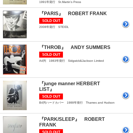
1991年発行 St.Martin's Press
『PARIS』 ROBERT FRANK
SOLD OUT
2008年発行 STEIDL
『THROB』 ANDY SUMMERS
SOLD OUT
A4判 1983年発行 Sidgwick&Jackson Limited
『junge manner HERBERT
LIST』
SOLD OUT
B4判ハードカバー 1988年発行 Thames and Hudson
『PARK/SLEEP』 ROBERT
FRANK
SOLD OUT