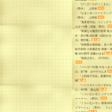
・
『ぴこぴこちぴっこまん』
（帯付） 上田裕
・
『なまいきハニートラップ
（帯付） 上田裕
・
『鬼束直作品』コミックス
ルオー9冊（初版・帯付）
・
『華麗なる魔淫の世界 美
女・恋の檻 由紀薫（由紀かほ
る）傑作集』
・
『投稿覗き最前線』 佐々木
睦月影郎.小多魔若史.旭修一.
隆.吉行耕平.加藤かほる
・
『無垢少女2』（DVD付）
・
『バーガーSC版 やるっき
士』全7巻 みやすのんき
・
『上村純子作品』新書判全1
冊
・
『ハートキャッチいずみち
ん』全9巻 遠山光
・
『くりいむレモン シナリ
トーリー』（帯付）
・
『くりいむレモン 亜美IMA
イマージュ』（帯付） フェ