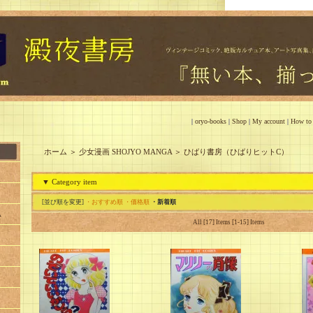
|
oryo-books
|
Shop
|
My account
|
How to
ホーム
＞
少女漫画 SHOJYO MANGA
＞
ひばり書房（ひばりヒットC）
▼ Category item
[並び順を変更]
・おすすめ順
・価格順
・新着順
A
All [17] Items [1-15] Items