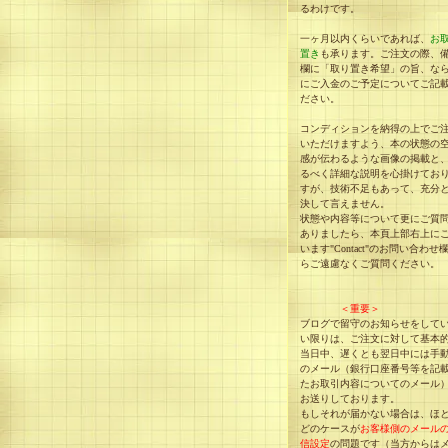
るわけです。
一ヶ月以内くらいであれば、
お
置き
も承ります。ご注文の際、
欄に「取り置き希望」の旨、な
にご入金のご予定についてご記
ださい。
コンディションを納得の上でご
いただけますよう、本の状態の
感が伝わるような画像の掲載と
るべく詳細な説明を心掛けてお
すが、技術不足もあって、充分
決して言えません。
状態や内容等について更にご質
ありましたら、本頁上部右上に
います"Contact"のお問い合わせ
らご遠慮なくご質問ください。
＜重要＞
ブログで留守のお知らせをして
い限りは、ご注文に対して基本
当日中、遅くとも翌日中には手
のメール（銀行口座番号等を記
たお取引内容についてのメール
お送りしております。
もしそれが届かない場合は、ほ
どのケースが
お客様側のメール
信設定
の問題です（当方からは