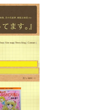
 buy
|
Site map
|
News:blog
|
Contact
|
次へ -next -＞