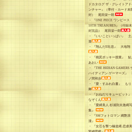
ドカタログ ザ・グレイトアド
ンチャー』（帯付・カード未
封） 尾田栄一郎
・
『ONE PIECE ワンピース
10TH TREASURES』（付録
封完品） 尾田栄一郎
・
『いいこといっぱい』 土
進
・
『翔んだE吐息』 大地翔
・
『桃尻ボッキー授業』 鮎
あおい
・
『THE HIDIAN GAMERS 
ハイディアン ゲーマーズ』 
ノ間和歩
・
『愛・すみれ白書』 もり
舞
・
『おねだりキューピット
なぞくん
・
『愛縛美人 杉浦則夫激縄
集』
・
『SMフォトロマン 縄艶浪
漫』
・
『女芯を撃つ極道縄 恋虐
緊縛図鑑』