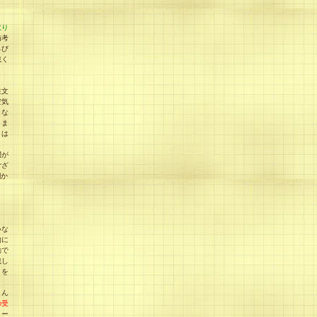
取り
備考
らび
載く
注文
空気
、な
りま
とは
問が
ござ
欄か
いな
的に
動で
載し
）を
とん
の受
メー