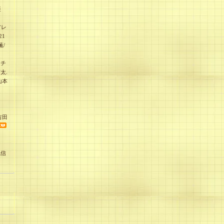
亜
アレ
21
薫/
ッチ
太.
山本
吉田
紀信