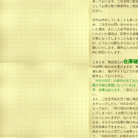
承っております。ご注文時に配
としてお受け取り郵便局をご指
ださい。
日中は外出していることも多い
め、ご注文やお問い合わせをい
いた場合、またご入金手続きを
いただいた場合は、応答や入金
が夜になってしまうこともあり
が、どうかご心配なさらないよ
願いいたします。通常ならその
内に対応いたします。
在庫確
ときどき、商品頁上の
のお問い合わせを受けますが、
舗も無く、他のサイトなどでの
販売もしておりません。
「SOLD OUT」の表示が出てお
購入可能な状態になっていれば
常、在庫はあります。
ご安心く
い。
また、ご注文手続き完了後に商
をチェックしたら「SOLD OUT
なっており、「売り切れの本を
してしまった!」とお慌てになる
いらっしゃいますが、なにとぞ
心を。そもそもの在庫が無けれ
注文自体ができませんし、ご注
続きがきちんと完了した結果と
て、「SOLD OUT」が表示され