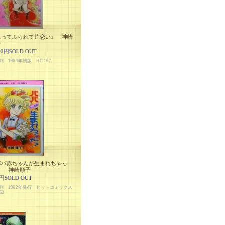
ふってふられて片恋い』 神崎
子
00円SOLD OUT
 1984年初版 HC.167
パパ赤ちゃんが生まれちゃっ
』 神崎順子
0円SOLD OUT
判 1982年発行 ヒットコミックス
62