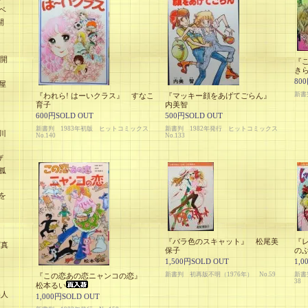
ベ
開
未開
『
き
80
屋
新書
『われら! はーいクラス』 すなこ
『マッキー顔をあげてごらん』
育子
内美智
600円SOLD OUT
500円SOLD OUT
新書判 1983年初版 ヒットコミックス
新書判 1982年発行 ヒットコミックス
川
No.140
No.133
ザ
孤
を
』
『バラ色のスキャット』 松尾美
『
写真
保子
の
1,500円SOLD OUT
1,0
新書判 初再版不明（1976年） No.59
新書
『この恋あの恋ニャンコの恋』
38
松本るい
美人
1,000円SOLD OUT