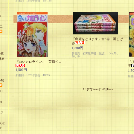
新書判 1982年発行 No.158
』
エ
少
『出席をとります』全3巻 灘しげ
み
1,500円
教.
新書判 初再版不明（重版） No.79、
80、84
榊原
『白いカロライン』 菜摘ペコ
『
子
1,500円
1,5
新書判 1976年発行 HC65
新書判
ゃ騎
All [17] Items [1-15] Items
1
ゃ
オス
GE
ア