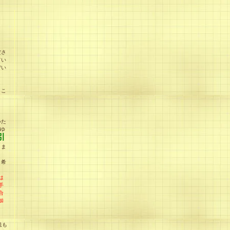
ださ
てい
ぞい
、こ
う
いた
rゆ
引
りま
引希
は
手
合
加
送も