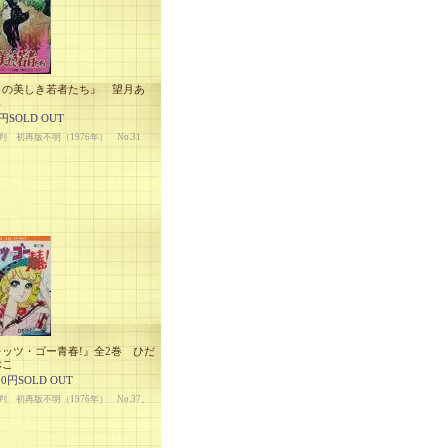
この美しき若者たち』 望月あ
ら
0円SOLD OUT
判 初再版不明（1976年） No.31
レッツ・ゴー青春!』全2巻 ひだ
ぶこ
00円SOLD OUT
判 初再版不明（1976年） No.37、