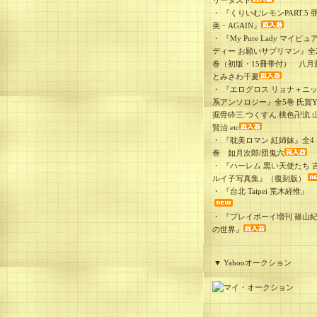
リーダスト
・
『くりいむレモンPART.5 
美・AGAIN』
・
『My Pure Lady マイピュ
ディー お願いサプリマン』全
巻（初版・15冊帯付） 八月
とみさわ千夏
・
『エログロス リョナ＋ニ
系アンソロジー』全5巻 氏賀Y
掘骨砕三.つくすん.桃色卍流.
賢治.etc
・
『耽美ロマン 紅姉妹』全4
巻 如月次郎/団鬼六
・
『ハーレム 黒い天使たち 
ルイ子写真集』（復刻版）
・
『台北 Taipei 荒木経惟』
・
『プレイボーイ増刊 篠山
の世界』
▼ Yahooオークション