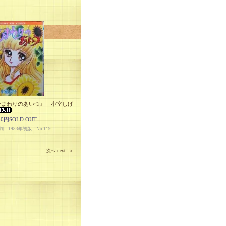
ひまわりのあいつ』 小室しげ
00円SOLD OUT
 1983年初版 No.119
次へ-next - ＞