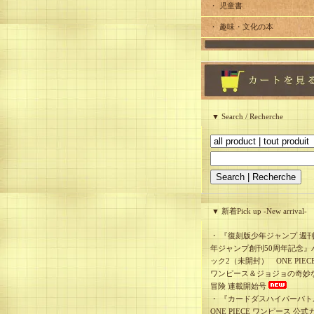
・ 児童書
・ 趣味・文化の本
▼ Search / Recherche
▼ 新着Pick up -New arrival-
・
『復刻版少年ジャンプ 週
年ジャンプ創刊50周年記念』
ック2（未開封） ONE PIEC
ワンピース＆ジョジョの奇妙
冒険 連載開始号
・
『カードダスハイパーバト
ONE PIECE ワンピース 公式