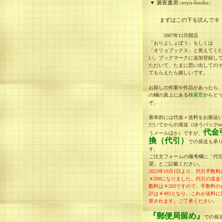
▼ 澱夜書房::oryo-books::
まずはこの下を読んでネ
2007年12月開店
「おりよしょぼう」もしくは
「オリョブックス」と覚えてく
い。ブックマークに追加登録し
ただいて、たまに思い出しての
てもらえたら嬉しいです。
お探しの作家や作品があったら
の欄の真上にある
検索窓
からど
ぞ。
基本的には代金＋送料をお振込
だいてからの発送（ゆうパックo
代金
うメールほか）ですが、
換（代引）
での発送も承
す。
ご注文フォームの備考欄に「代
望」とご記載ください。
2023年10月1日より、代引手数料
￥290になりました。
代引の送金
数料は￥203ですので、手数料の
計は
￥493
となり、
これが送料に
算されます。
ご了承ください。
『郵便局留め』
での発