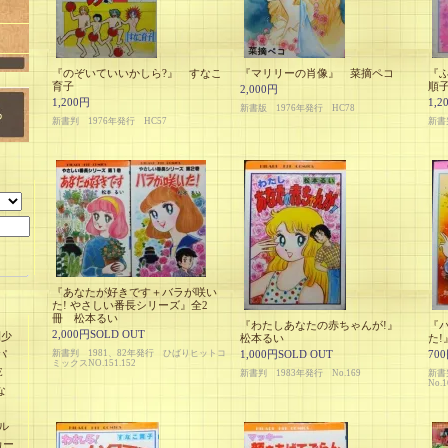
『のぞいていいかしら?』 すなこ
『マリリーの肖像』 菜摘ペコ
『
育子
順
2,000円
1,200円
1,2
新書版 1976年発行 HC78
新書判 1976年発行 HC57
新書判
『あなたが好きです＋バラが咲い
た! やさしい番長シリーズ』全2
冊 松本るい
『わたしあなたの赤ちゃんが!』
『
2,000円SOLD OUT
刊少
松本るい
た!
パ
新書判 1981、82年発行 ひばりヒットコ
1,000円SOLD OUT
70
ミックスNO.151.152
E
新書判 1983年発行 No.169
新書
No.1
な
ル
カー