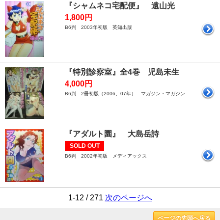
『シャムネコ宅配便』 遠山光
1,800円
B6判 2003年初版 英知出版
『特別診察室』全4巻 児島未生
4,000円
B6判 2冊初版（2006、07年） マガジン・マガジン
『アダルト園』 大島岳詩
SOLD OUT
B6判 2002年初版 メディアックス
1-12 / 271
次のページへ
ページの先頭へ戻る