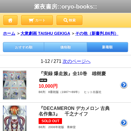
澱夜書房::oryo-books::
カート
検索
ホーム
＞
大衆劇画 TAISHU GEKIGA
＞
その他（新書判.B6判）
おすすめ順
価格順
新着順
1-12 / 271
次のページへ
『実録 爆走族』全10巻 雄樹慶
10,000円
B6判 8冊初版（1987〜89年） ヒット出版社
『DECAMERON デカメロン 古典
名作集3』 千之ナイフ
SOLD OUT
B6判 2006年初版 青林堂