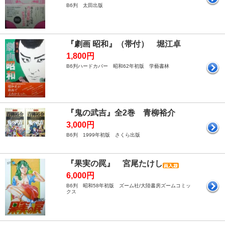
B6判 太田出版
『劇画 昭和』（帯付） 堀江卓
1,800円
B6判ハードカバー 昭和62年初版 学藝書林
『鬼の武吉』全2巻 青柳裕介
3,000円
B6判 1999年初版 さくら出版
『果実の罠』 宮尾たけし
6,000円
B6判 昭和58年初版 ズーム社/大陸書房ズームコミッ
クス