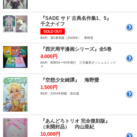
『SADE サド 古典名作集1、5』
千之ナイフ
SOLD OUT
B6判 第2巻初版（2008年） 青林堂
『西沢周平漫画シリーズ』全5巻
4,000円
B6判 昭和54〜55年発行 三月書房ダッシュコミック
ス
『空想少女綺譚』 海野螢
1,500円
B6判 2004年初版 宙出版
『あんどろトリオ 完全復刻版』
（未開封品） 内山亜紀
10,000円