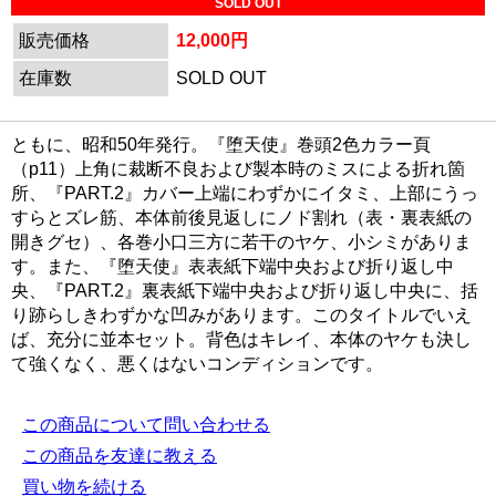
SOLD OUT
販売価格
12,000円
在庫数
SOLD OUT
ともに、昭和50年発行。『堕天使』巻頭2色カラー頁
（p11）上角に裁断不良および製本時のミスによる折れ箇
所、『PART.2』カバー上端にわずかにイタミ、上部にうっ
すらとズレ筋、本体前後見返しにノド割れ（表・裏表紙の
開きグセ）、各巻小口三方に若干のヤケ、小シミがありま
す。また、『堕天使』表表紙下端中央および折り返し中
央、『PART.2』裏表紙下端中央および折り返し中央に、括
り跡らしきわずかな凹みがあります。このタイトルでいえ
ば、充分に並本セット。背色はキレイ、本体のヤケも決し
て強くなく、悪くはないコンディションです。
この商品について問い合わせる
この商品を友達に教える
買い物を続ける