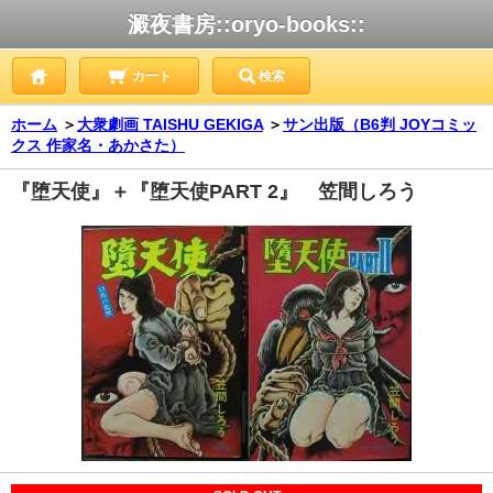
澱夜書房::oryo-books::
カート
検索
ホーム
＞
大衆劇画 TAISHU GEKIGA
＞
サン出版（B6判 JOYコミッ
クス 作家名・あかさた）
『堕天使』＋『堕天使PART 2』 笠間しろう